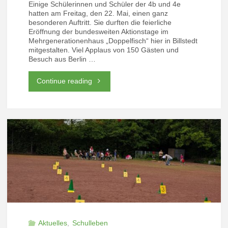
Einige Schülerinnen und Schüler der 4b und 4e
hatten am Freitag, den 22. Mai, einen ganz
besonderen Auftritt. Sie durften die feierliche
Eröffnung der bundesweiten Aktionstage im
Mehrgenerationenhaus „Doppelfisch“ hier in Billstedt
mitgestalten. Viel Applaus von 150 Gästen und
Besuch aus Berlin …
"Große
Continue reading
Bühne
in
Billstedt:
Unsere
Viertklässler
eröffnen
bundesweite
Aktuelles
,
Schulleben