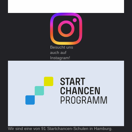
Besucht uns
auch auf
Instagram!
Wir sind eine von 91 Startchancen-Schulen in Hamburg.