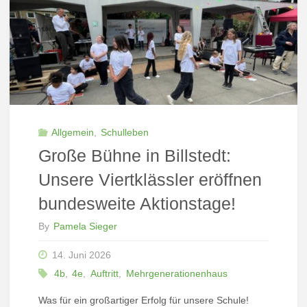
Sommer-
Kunst-
Fest
am
25.06.26"
Allgemein
,
Schulleben
Große Bühne in Billstedt:
Unsere Viertklässler eröffnen
bundesweite Aktionstage!
By
Pamela Sieger
14. Juni 2026
4b
,
4e
,
Auftritt
,
Mehrgenerationenhaus
Was für ein großartiger Erfolg für unsere Schule!