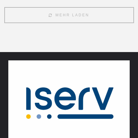
2026
–
MEHR LADEN
endlich
wieder
da!"