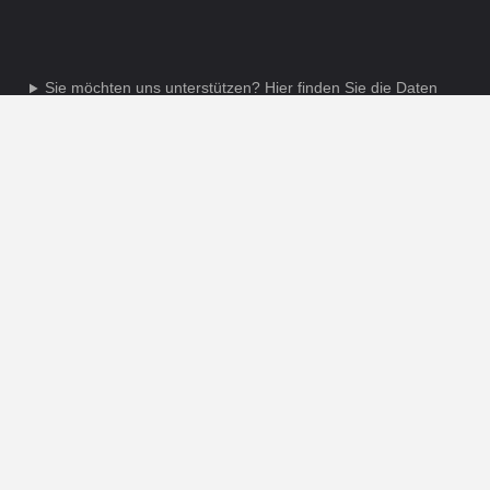
Sie möchten uns unterstützen? Hier finden Sie die Daten
unseres Schulvereins:
Schulverein Billstedt e.V.
HASPA
IBAN: DE 20 2005 0550 1083 2107 97
BIC: HASPA DE HH XXX
INSTAGRAM
|
ISERV
©2026 Schule Am Schleemer Park
Powered by
Fluida
&
WordPress.